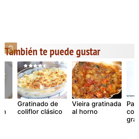
También te puede gustar
Gratinado de
Vieira gratinada
Pas
on
coliflor clásico
al horno
coli
gra