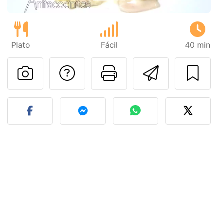
Plato
Fácil
40 min
Preguntar al autor
Imprimir esta
Enviar 
Publicar la foto de esta r