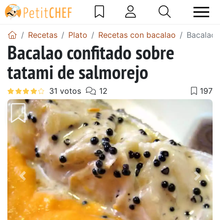
Recetas
Plato
Recetas con bacalao
Bacalao 
Bacalao confitado sobre
tatami de salmorejo
Anterior
Sigu