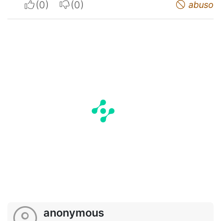
I apreciate
I do not appreciate
abuso
anonymous