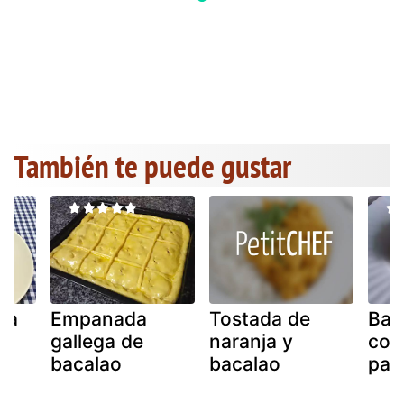
También te puede gustar
sa
Empanada
Tostada de
Bac
gallega de
naranja y
cos
bacalao
bacalao
par