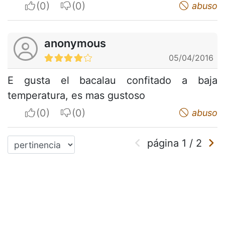
I apreciate
I do not appreciate
abuso
anonymous
05/04/2016
E gusta el bacalau confitado a baja
temperatura, es mas gustoso
I apreciate
I do not appreciate
abuso
página
1
/
2