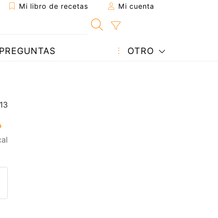
Mi libro de recetas
Mi cuenta
PREGUNTAS
OTRO
al
eta a un amigo
sta página
ntar al autor
ublicar la foto de esta receta