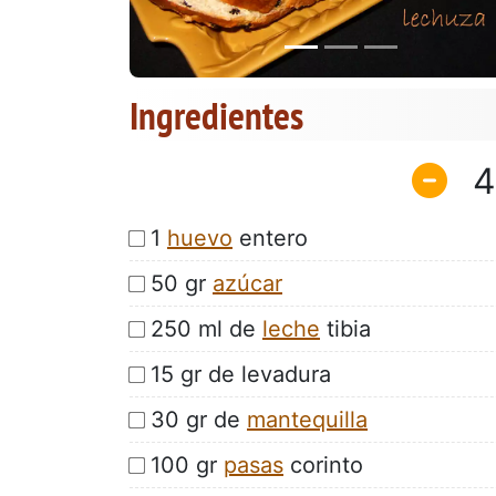
Ingredientes
4
1
huevo
entero
50 gr
azúcar
250 ml de
leche
tibia
15 gr de levadura
30 gr de
mantequilla
100 gr
pasas
corinto