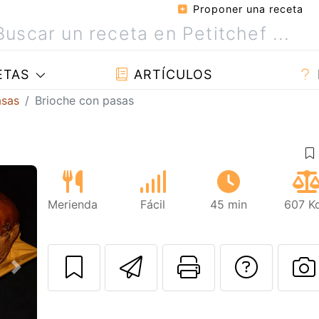
Proponer una receta
ETAS
ARTÍCULOS
asas
Brioche con pasas
Merienda
Fácil
45 min
607 Kc
Enviar esta rec
Imprimir e
Pregu
Siguiente
P