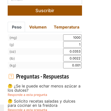
Suscribir
Peso
Volumen
Temperatura
(mg)
(g)
(oz)
(lb)
(kg)
Preguntas - Respuestas
🤔 ¿Se le puede echar menos azúcar a
los dulces?
Responde a esta pregunta
🤔 Solicito recetas saladas y dulces
para cocinar en la freidora
Responde a esta pregunta