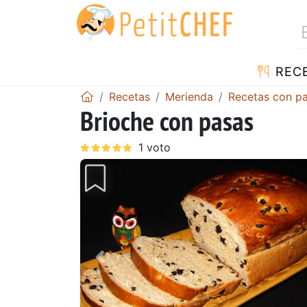
REC
Recetas
Merienda
Recetas con p
Brioche con pasas
Anterior