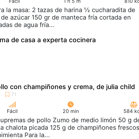
Fácil
1 h 5 m
810 k
ra la masa: 2 tazas de harina ½ cucharadita de
 de azúcar 150 gr de manteca fría cortada en
das de agua fría...
 ama de casa a experta cocinera
lo con champiñones y crema, de julia child
Fácil
20 min
584 kc
 supremas de pollo Zumo de medio limón 50 g d
a chalota picada 125 g de champiñones fresco
imienta Para la...