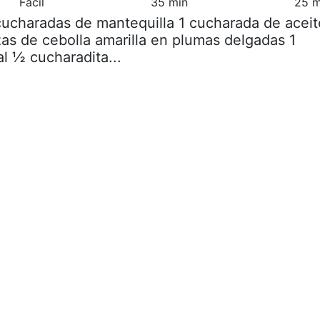
Fácil
35 min
25 m
cucharadas de mantequilla 1 cucharada de aceit
zas de cebolla amarilla en plumas delgadas 1
l ½ cucharadita...