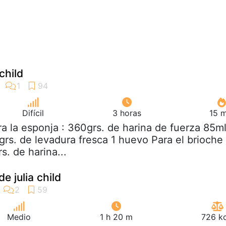
child
Difícil
3 horas
15 m
ra la esponja : 360grs. de harina de fuerza 85ml
grs. de levadura fresca 1 huevo Para el brioche 
. de harina...
e julia child
Medio
1 h 20 m
726 kc