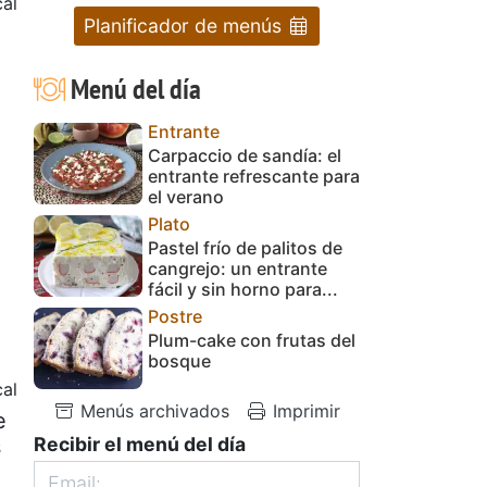
cal
Planificador de menús
Menú del día
Entrante
Carpaccio de sandía: el
entrante refrescante para
el verano
Plato
Pastel frío de palitos de
cangrejo: un entrante
fácil y sin horno para...
Postre
Plum-cake con frutas del
bosque
al
Menús archivados
Imprimir
e
Recibir el menú del día
s