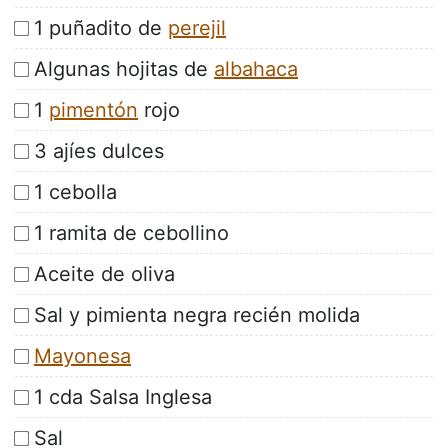
1 puñadito de
perejil
Algunas hojitas de
albahaca
1
pimentón
rojo
3 ajíes dulces
1 cebolla
1 ramita de cebollino
Aceite de oliva
Sal y pimienta negra recién molida
Mayonesa
1 cda Salsa Inglesa
Sal