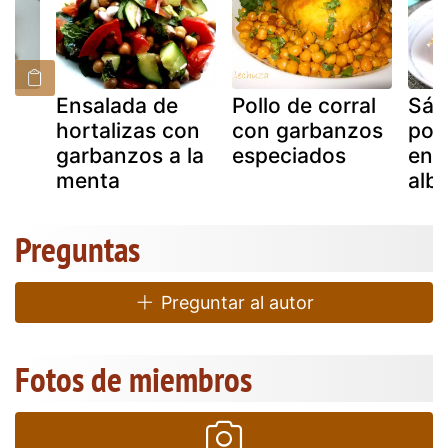
Ensalada de
Pollo de corral
Sán
e
hortalizas con
con garbanzos
pol
garbanzos a la
especiados
ens
menta
alb
Preguntas
Preguntar al autor
Fotos de miembros