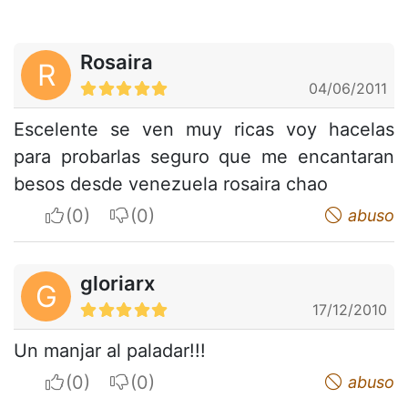
Rosaira
R
04/06/2011
Escelente se ven muy ricas voy hacelas
para probarlas seguro que me encantaran
besos desde venezuela rosaira chao
I apreciate
I do not appreciate
abuso
gloriarx
G
17/12/2010
Un manjar al paladar!!!
I apreciate
I do not appreciate
abuso