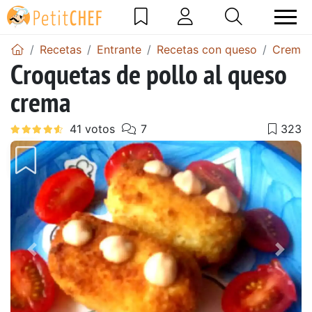
Recetas
Entrante
Recetas con queso
Crema 
Croquetas de pollo al queso
crema
Anterior
Sigu