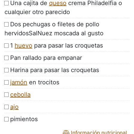
Una cajita de
queso
crema Philadelfia o
cualquier otro parecido
Dos pechugas o filetes de pollo
hervidosSalNuez moscada al gusto
1
huevo
para pasar las croquetas
Pan rallado para empanar
Harina para pasar las croquetas
jamón
en trocitos
cebolla
ajo
pimientos
Información nutricional