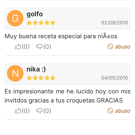
golfo
G
02/09/2010
Muy buena receta especial para niÃ±os
I apreciate
I do not appreciate
abuso
nika :)
N
04/05/2010
Es impresionante me he lucido hoy con mis
invitdos gracias a tus croquetas GRACIAS
I apreciate
I do not appreciate
abuso