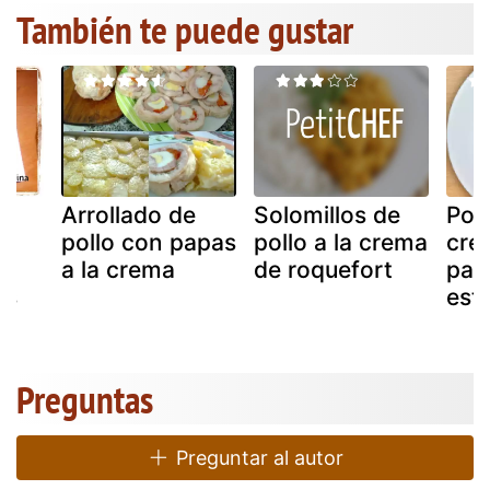
También te puede gustar
de
Arrollado de
Solomillos de
Pol
pollo con papas
pollo a la crema
cre
a la crema
de roquefort
par
es
est
)
Preguntas
Preguntar al autor