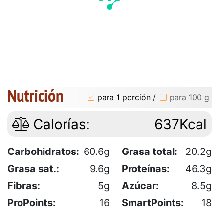
Nutrición
para 1 porción
/
para 100 g
Calorías:
637Kcal
Carbohidratos:
60.6g
Grasa total:
20.2g
Grasa sat.:
9.6g
Proteínas:
46.3g
Fibras:
5g
Azúcar:
8.5g
ProPoints:
16
SmartPoints:
18