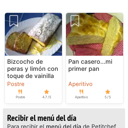
Bizcocho de
Pan casero...mi
peras y limón con
primer pan
toque de vainilla
Postre
Aperitivo
Postre
4.7 / 5
Aperitivo
5 / 5
Recibir el menú del día
Para recibir el
menú del día
de Petitchef