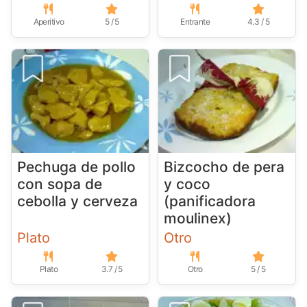
Aperitivo
5 / 5
Entrante
4.3 / 5
Pechuga de pollo
Bizcocho de pera
con sopa de
y coco
cebolla y cerveza
(panificadora
moulinex)
Plato
Otro
Plato
3.7 / 5
Otro
5 / 5