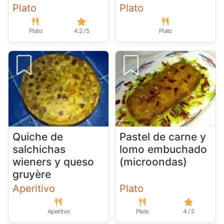
Plato
Plato
Plato
4.2 / 5
Plato
Quiche de
Pastel de carne y
salchichas
lomo embuchado
wieners y queso
(microondas)
gruyère
Aperitivo
Plato
Aperitivo
Plato
4 / 5