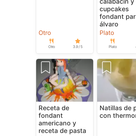
calabacín y
cupcakes
fondant pa
álvaro
Otro
Plato
Otro
3.9 / 5
Plato
Receta de
Natillas de 
fondant
con thermo
americano y
receta de pasta