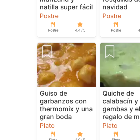
natilla super fácil
navidad
Postre
Postre
Postre
4.4 / 5
Postre
4
Guiso de
Quiche de
garbanzos con
calabacín y
thermomix y una
gambas y e
gran boda
regalo de m
Plato
Plato
Plato
4.9 / 5
Plato