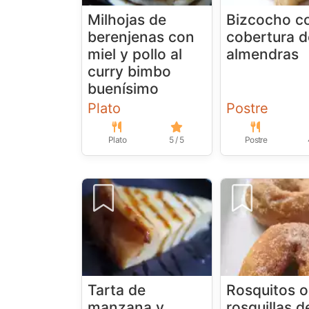
Milhojas de
Bizcocho c
berenjenas con
cobertura d
miel y pollo al
almendras
curry bimbo
buenísimo
Plato
Postre
Plato
5 / 5
Postre
Tarta de
Rosquitos o
manzana y
rosquillas d