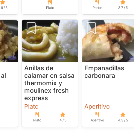
.9 / 5
Plato
Postre
3.7 / 5
Anillas de
Empanadillas
 al
calamar en salsa
carbonara
thermomix y
moulinex fresh
express
Plato
Aperitivo
Plato
4 / 5
Aperitivo
4.3 / 5