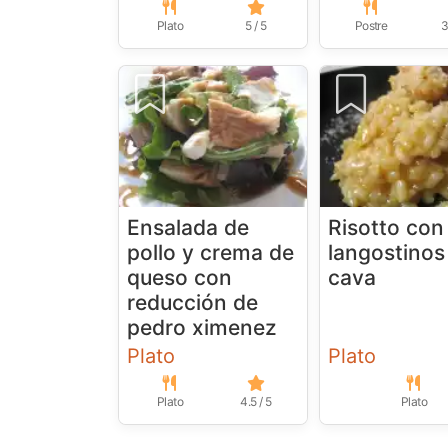
Plato
5 / 5
Postre
3
Ensalada de
Risotto con
pollo y crema de
langostinos
queso con
cava
reducción de
pedro ximenez
Plato
Plato
Plato
4.5 / 5
Plato