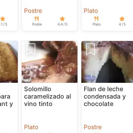
Postre
Plato
.1 / 5
Postre
4.4 / 5
Plato
4 / 5
Solomillo
Flan de leche
para
caramelizado al
condensada y
ant y
vino tinto
chocolate
Plato
Postre