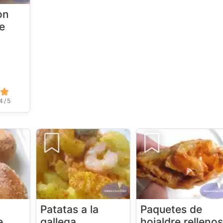
on
e
4 / 5
Patatas a la
Paquetes de
e
gallega
hojaldre relleno