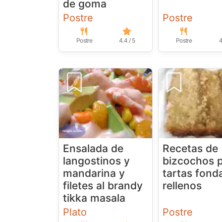
de goma
Postre
Postre
Postre
4.4 / 5
Postre
4
Ensalada de
Recetas de
langostinos y
bizcochos 
mandarina y
tartas fond
filetes al brandy
rellenos
tikka masala
Plato
Postre