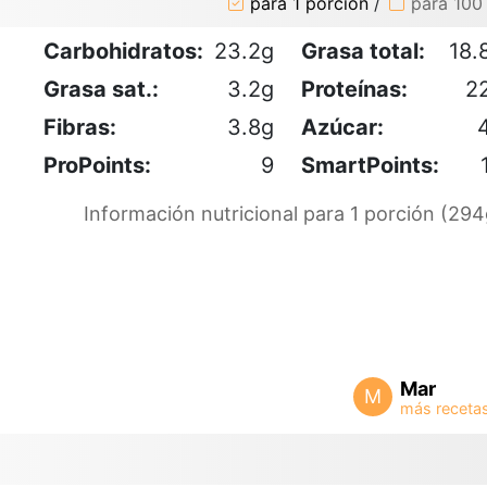
para 1 porción
/
para 100
Carbohidratos:
23.2g
Grasa total:
18.
Grasa sat.:
3.2g
Proteínas:
2
Fibras:
3.8g
Azúcar:
ProPoints:
9
SmartPoints:
Información nutricional para 1 porción (294
Mar
M