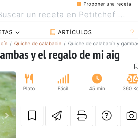
Proponer una receta
ETAS
ARTÍCULOS
cín
Quiche de calabacin
Quiche de calabacín y gambas
gambas y el regalo de mi aig
Plato
Fácil
45 min
360 Kc
Enviar esta rec
Imprimir e
Pregu
Siguiente
P