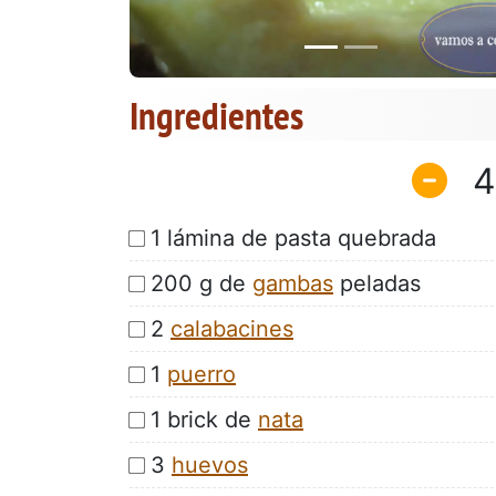
Ingredientes
4
1 lámina de pasta quebrada
200 g de
gambas
peladas
2
calabacines
1
puerro
1 brick de
nata
3
huevos