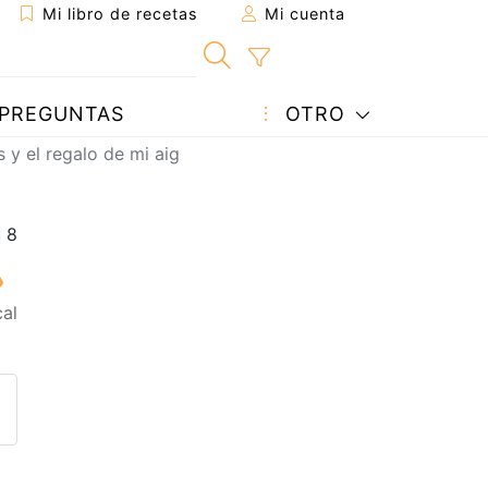
Mi libro de recetas
Mi cuenta
PREGUNTAS
OTRO
 y el regalo de mi aig
al
eta a un amigo
sta página
ntar al autor
ublicar la foto de esta receta