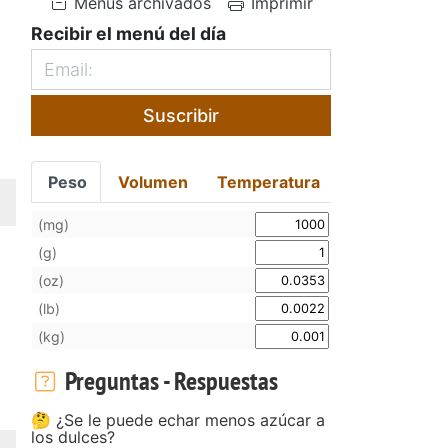
Menús archivados
Imprimir
Recibir el menú del día
Suscribir
Peso
Volumen
Temperatura
(mg)
(g)
(oz)
(lb)
(kg)
Preguntas - Respuestas
🤔 ¿Se le puede echar menos azúcar a
los dulces?