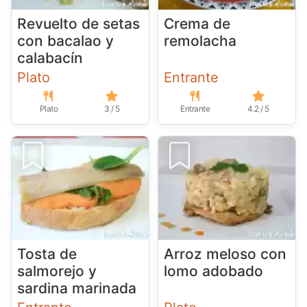
Revuelto de setas
Crema de
con bacalao y
remolacha
calabacín
Plato
Entrante
Plato
3 / 5
Entrante
4.2 / 5
Tosta de
Arroz meloso con
salmorejo y
lomo adobado
sardina marinada