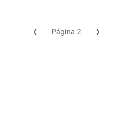
‹
›
Página 2