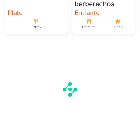
berberechos
Plato
Entrante
Plato
Entrante
3.7 / 5