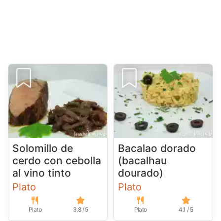
Solomillo de
Bacalao dorado
cerdo con cebolla
(bacalhau
al vino tinto
dourado)
Plato
Plato
Plato
3.8 / 5
Plato
4.1 / 5