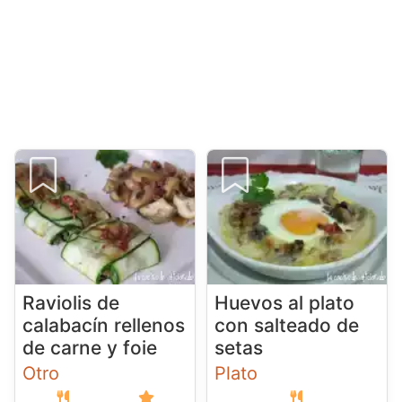
Raviolis de
Huevos al plato
calabacín rellenos
con salteado de
de carne y foie
setas
Otro
Plato