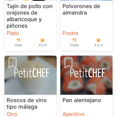
Tajín de pollo con
Polvorones de
orejones de
almendra
albaricoque y
piñones
Plato
Postre
Plato
4.5 / 5
Postre
4.4 / 5
Roscos de vino
Pan alentejano
tipo málaga
Otro
Aperitivo