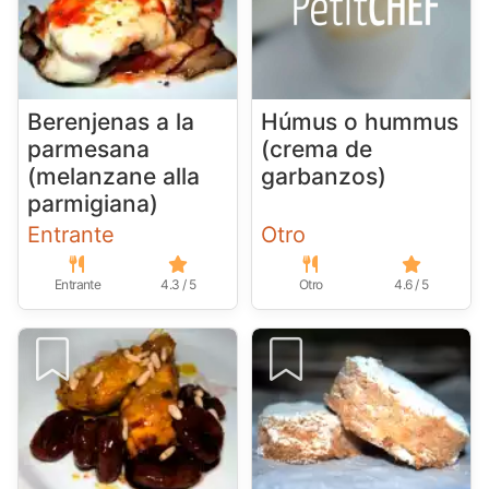
Berenjenas a la
Húmus o hummus
parmesana
(crema de
(melanzane alla
garbanzos)
parmigiana)
Entrante
Otro
Entrante
4.3 / 5
Otro
4.6 / 5