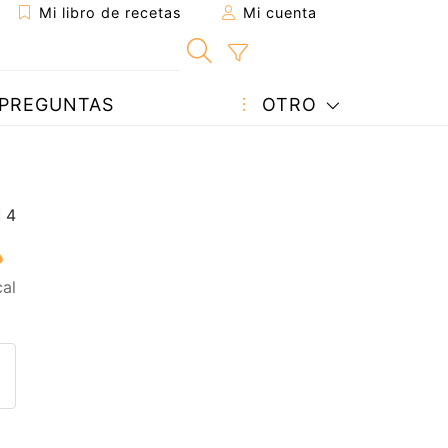
Mi libro de recetas
Mi cuenta
PREGUNTAS
OTRO
al
eta a un amigo
sta página
ntar al autor
ublicar la foto de esta receta