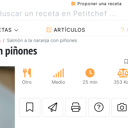
Proponer una receta
ETAS
ARTÍCULOS
a
Salmón a la naranja con piñones
n piñones
Otro
Medio
25 min
353 Kc
Enviar esta rec
Imprimir e
Pregu
P