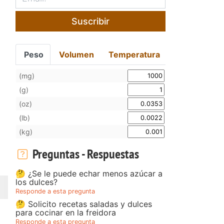
Suscribir
Peso
Volumen
Temperatura
(mg)
(g)
(oz)
(lb)
(kg)
Preguntas - Respuestas
🤔 ¿Se le puede echar menos azúcar a
los dulces?
Responde a esta pregunta
🤔 Solicito recetas saladas y dulces
para cocinar en la freidora
Responde a esta pregunta