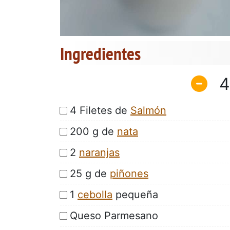
Ingredientes
4
4 Filetes de
Salmón
200 g de
nata
2
naranjas
25 g de
piñones
1
cebolla
pequeña
Queso Parmesano