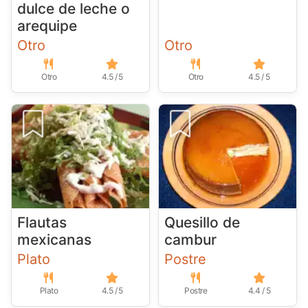
dulce de leche o
arequipe
Otro
Otro
Otro
4.5 / 5
Otro
4.5 / 5
Flautas
Quesillo de
mexicanas
cambur
Plato
Postre
Plato
4.5 / 5
Postre
4.4 / 5