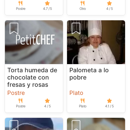
Postre
4.7 / 5
Otro
4 / 5
Torta humeda de
Palometa a lo
chocolate con
pobre
fresas y rosas
Postre
Plato
Postre
4 / 5
Plato
4.1 / 5