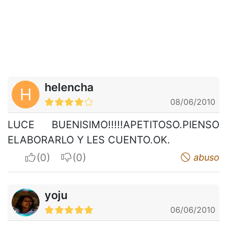
helencha
H
08/06/2010
LUCE BUENISIMO!!!!!APETITOSO.PIENSO
ELABORARLO Y LES CUENTO.OK.
I apreciate
I do not appreciate
abuso
yoju
06/06/2010