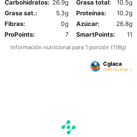
Carbohidratos:
26.9g
Grasa total:
10.5g
Grasa sat.:
5.3g
Proteínas:
10.2g
Fibras:
0g
Azúcar:
26.8g
ProPoints:
7
SmartPoints:
11
Información nutricional para 1 porción (118g)
Cglaca