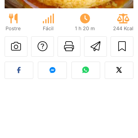
Postre
Fácil
1 h 20 m
244 Kcal
Preguntar al autor
Imprimir esta
Enviar 
Publicar la foto de esta r