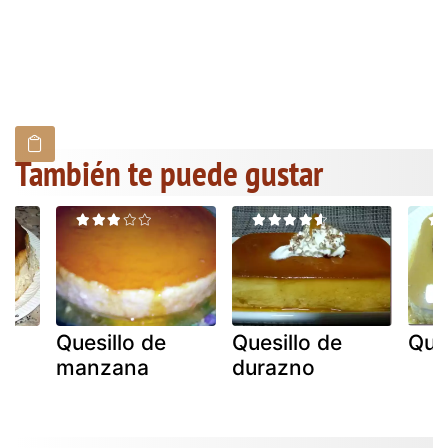
También te puede gustar
Quesillo de
Quesillo de
Ques
manzana
durazno