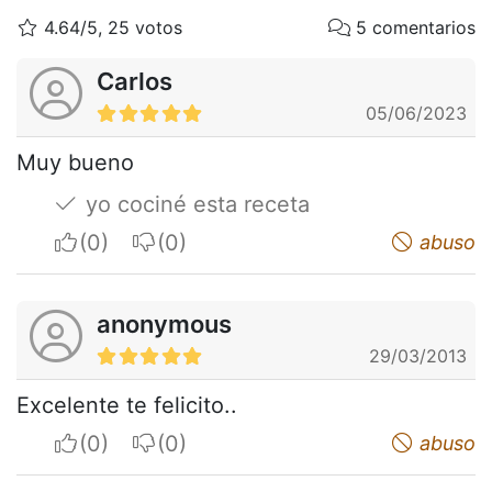
4.64/5, 25 votos
5 comentarios
Carlos
05/06/2023
Muy bueno
yo cociné esta receta
I apreciate
I do not appreciate
abuso
anonymous
29/03/2013
Excelente te felicito..
I apreciate
I do not appreciate
abuso