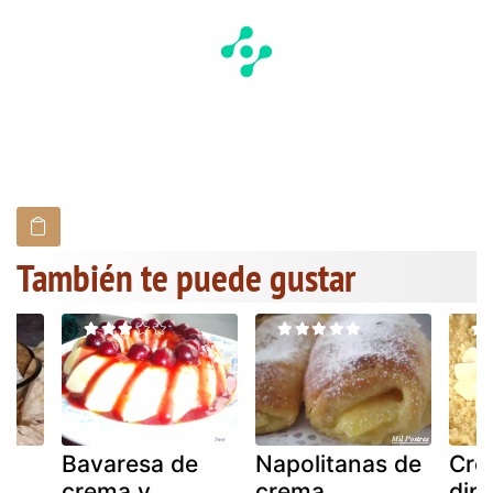
También te puede gustar
a
Bavaresa de
Napolitanas de
Cre
crema y
crema
dip