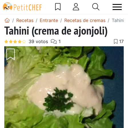
Recetas
Entrante
Recetas de cremas
Tahini 
Tahini (crema de ajonjoli)