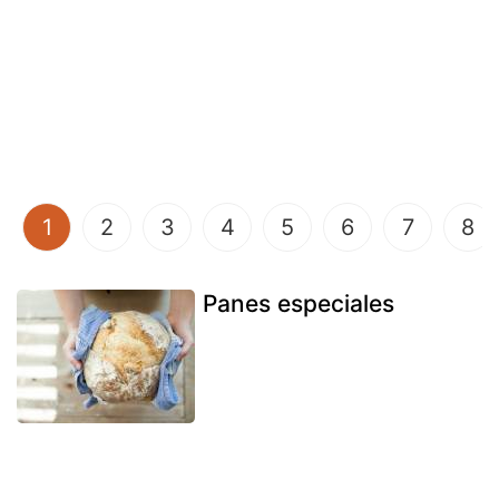
(current)
1
2
3
4
5
6
7
8
Panes especiales