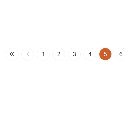
(current
1
2
3
4
5
6