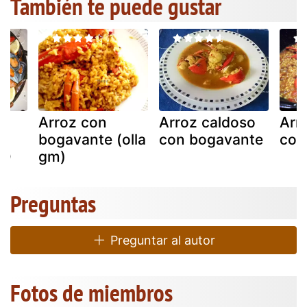
También te puede gustar
Arroz con
Arroz caldoso
Arr
y
bogavante (olla
con bogavante
con
10
gm)
Preguntas
Preguntar al autor
Fotos de miembros