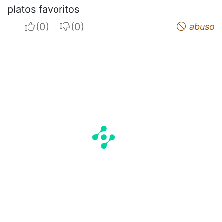
platos favoritos
I apreciate
I do not appreciate
abuso