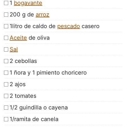
1
bogavante
200 g de
arroz
1litro de caldo de
pescado
casero
Aceite
de oliva
Sal
2 cebollas
1 ñora y 1 pimiento choricero
2 ajos
2 tomates
1/2 guindilla o cayena
1/ramita de canela