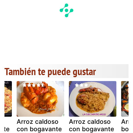
También te puede gustar
so
Arroz caldoso
Arroz caldoso
Arr
nte
con bogavante
con bogavante
bog