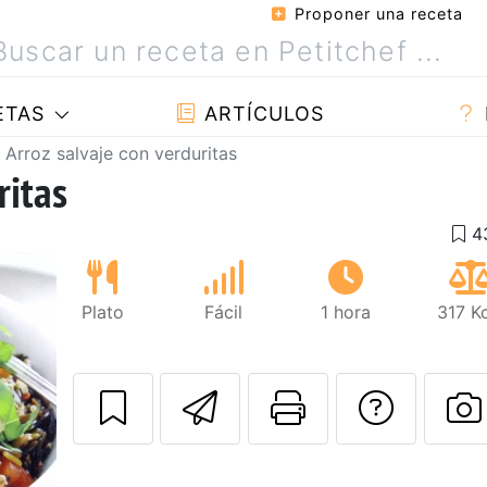
Proponer una receta
ETAS
ARTÍCULOS
Arroz salvaje con verduritas
ritas
Plato
Fácil
1 hora
317 K
Enviar esta rec
Imprimir e
Pregu
P