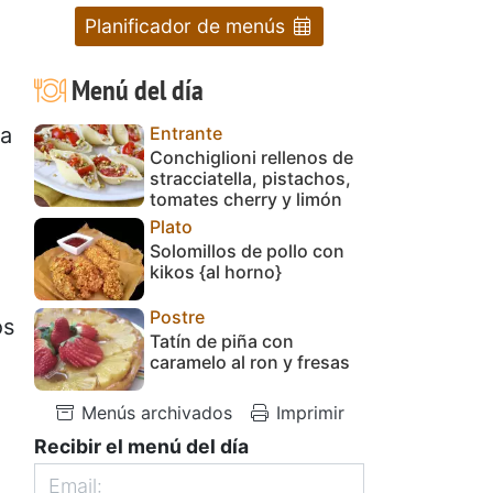
Planificador de menús
Menú del día
Entrante
la
Conchiglioni rellenos de
stracciatella, pistachos,
tomates cherry y limón
Plato
Solomillos de pollo con
kikos {al horno}
Postre
os
Tatín de piña con
caramelo al ron y fresas
Menús archivados
Imprimir
Recibir el menú del día