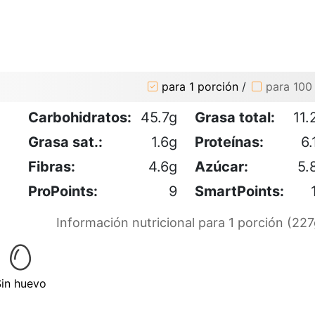
para 1 porción
/
para 100
Carbohidratos:
45.7g
Grasa total:
11.
Grasa sat.:
1.6g
Proteínas:
6.
Fibras:
4.6g
Azúcar:
5.
ProPoints:
9
SmartPoints:
Información nutricional para 1 porción (227
Sin huevo