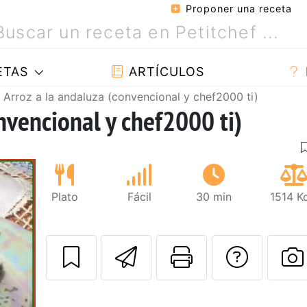
Proponer una receta
ETAS
ARTÍCULOS
Arroz a la andaluza (convencional y chef2000 ti)
nvencional y chef2000 ti)
Plato
Fácil
30 min
1514 K
Enviar esta rec
Imprimir e
Pregu
P