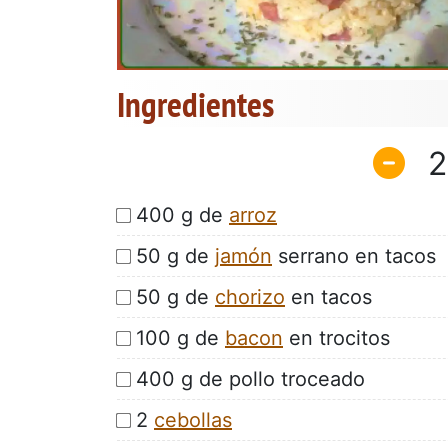
Ingredientes
2
400 g de
arroz
50 g de
jamón
serrano en tacos
50 g de
chorizo
en tacos
100 g de
bacon
en trocitos
400 g de pollo troceado
2
cebollas