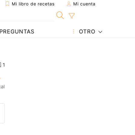
Mi libro de recetas
Mi cuenta
PREGUNTAS
OTRO
cal
eta a un amigo
sta página
ntar al autor
ublicar la foto de esta receta