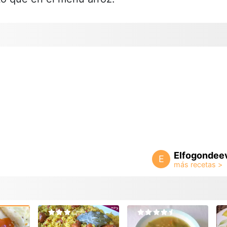
Elfogondee
E