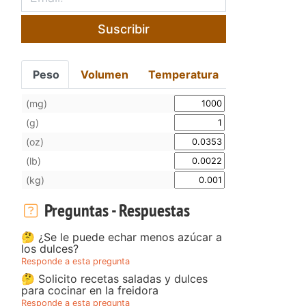
Suscribir
Peso
Volumen
Temperatura
(mg)
(g)
(oz)
(lb)
(kg)
Preguntas - Respuestas
🤔 ¿Se le puede echar menos azúcar a
los dulces?
Responde a esta pregunta
🤔 Solicito recetas saladas y dulces
para cocinar en la freidora
Responde a esta pregunta