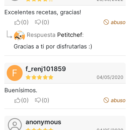
Excelentes recetas, gracias!
I apreciate
I do not appreciate
abuso
Respuesta
Petitchef
:
Gracias a ti por disfrutarlas :)
f_renj101859
F
04/05/2020
Buenísimos.
I apreciate
I do not appreciate
abuso
anonymous