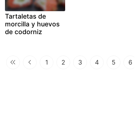
Tartaletas de
morcilla y huevos
de codorniz
1
2
3
4
5
6