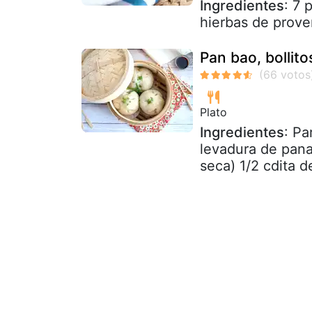
Ingredientes
: 7 
hierbas de proven
Pan bao, bollito
Plato
Ingredientes
: Pa
levadura de pana
seca) 1/2 cdita de