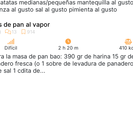
patatas medianas/pequeñas mantequilla al gust
za al gusto sal al gusto pimienta al gusto
s de pan al vapor
Difícil
2 h 20 m
410 k
ra la masa de pan bao: 390 gr de harina 15 gr d
dero fresca (o 1 sobre de levadura de panader
 sal 1 cdita de...