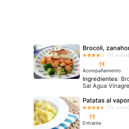
Brocoli, zanahor
Acompañamiento
Ingredientes
: Br
Sal Agua Vinagr
Patatas al vapo
Entrante