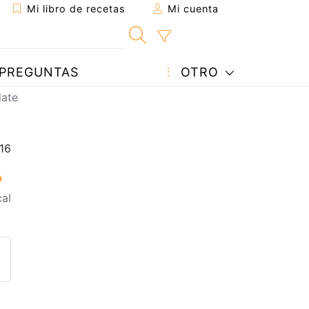
Mi libro de recetas
Mi cuenta
PREGUNTAS
OTRO
late
al
eta a un amigo
sta página
ntar al autor
ublicar la foto de esta receta