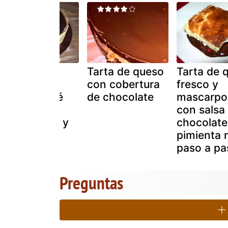
Tarta de
Tarta de queso
Tarta de 
chocolate,
con cobertura
fresco y
queso y café
de chocolate
mascarpo
merchi, de
con salsa
cumpleaños y
chocolate 
aniversario
pimienta 
paso a pa
Preguntas