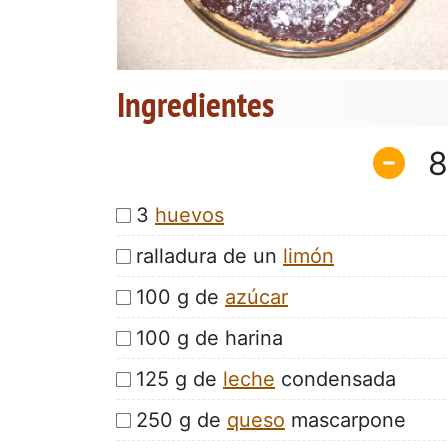
Ingredientes
8
3
huevos
ralladura de un
limón
100 g de
azúcar
100 g de harina
125 g de
leche
condensada
250 g de
queso
mascarpone