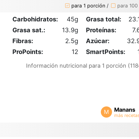
para 1 porción
/
para 100
Carbohidratos:
45g
Grasa total:
23.
Grasa sat.:
13.9g
Proteínas:
7.
Fibras:
2.5g
Azúcar:
32.
ProPoints:
12
SmartPoints:
Información nutricional para 1 porción (118
Manans
M