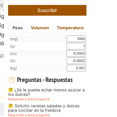
 g
Suscribir
1g
6g
Peso
Volumen
Temperatura
9g
(mg)
16
(g)
(oz)
g)
(lb)
(kg)
Preguntas - Respuestas
🤔 ¿Se le puede echar menos azúcar a
los dulces?
Responde a esta pregunta
🤔 Solicito recetas saladas y dulces
para cocinar en la freidora
Responde a esta pregunta