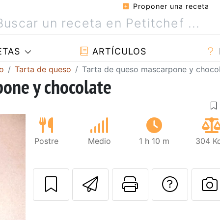
Proponer una receta
ETAS
ARTÍCULOS
o
Tarta de queso
Tarta de queso mascarpone y choco
pone y chocolate
Postre
Medio
1 h 10 m
304 Kc
Enviar esta rec
Imprimir e
Pregu
P