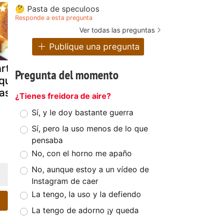
🤔 Pasta de speculoos
Responde a esta pregunta
Ver todas las preguntas
Publique una pregunta
rta de vainilla
yogur de queso
Tarta-flan 
Pregunta del momento
 queso
mascarpone y
mascarpon
ascarpone
chocolate (sin
chocolate
¿Tienes freidora de aire?
yogurtera)
Sí, y le doy bastante guerra
Sí, pero la uso menos de lo que
pensaba
No, con el horno me apaño
No, aunque estoy a un vídeo de
Instagram de caer
La tengo, la uso y la defiendo
La tengo de adorno ¡y queda