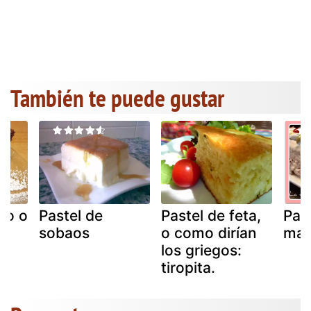
También te puede gustar
co o
Pastel de
Pastel de feta,
Pas
e
sobaos
o como dirían
mar
los griegos:
tiropita.