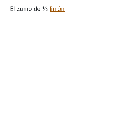
El zumo de ½
limón