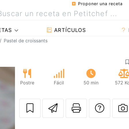
Proponer una receta
ETAS
ARTÍCULOS
Pastel de croissants
Postre
Fácil
50 min
572 Kc
Enviar esta rec
Imprimir e
Pregu
P