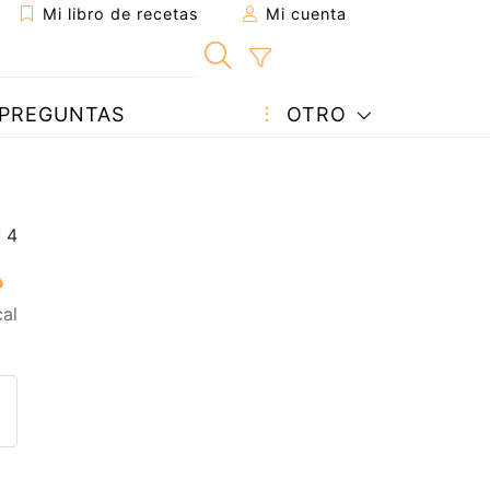
Mi libro de recetas
Mi cuenta
PREGUNTAS
OTRO
al
eta a un amigo
sta página
ntar al autor
ublicar la foto de esta receta