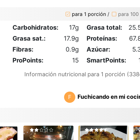
para 1 porción
/
para 100
Carbohidratos:
17g
Grasa total:
25.
Grasa sat.:
17.9g
Proteínas:
67.
Fibras:
0.9g
Azúcar:
5.
ProPoints:
15
SmartPoints:
Información nutricional para 1 porción (338
Fuchicando en mi coci
F