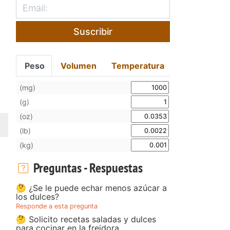
Suscribir
Peso
Volumen
Temperatura
(mg)
(g)
(oz)
(lb)
(kg)
Preguntas - Respuestas
🤔 ¿Se le puede echar menos azúcar a
los dulces?
Responde a esta pregunta
🤔 Solicito recetas saladas y dulces
para cocinar en la freidora