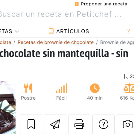
Proponer una receta
ETAS
ARTÍCULOS
olate
Recetas de brownie de chocolate
Brownie de agu
hocolate sin mantequilla - sin
Postre
Fácil
40 min
616 K
Enviar esta rec
Imprimir e
Pregu
Siguiente