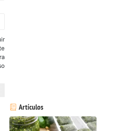
ublicar la foto de esta receta
ir
te
ra
so
Artículos