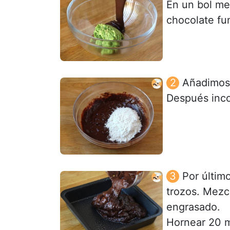
En un bol m
chocolate fu
Añadimos 
Después inco
Por últim
trozos. Mezc
engrasado.
Hornear 20 mi