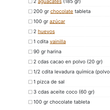
2
aguacates
(185 gr)
200 gr
chocolate
tableta
100 gr
azúcar
2
huevos
1 cdita
vainilla
90 gr harina
2 cdas cacao en polvo (20 gr)
1/2 cdita levadura química (polv
1 pizca de sal
3 cdas aceite coco (60 gr)
100 gr chocolate tableta