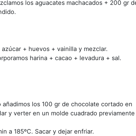
ezclamos los aguacates machacados + 200 gr d
ndido.
azúcar + huevos + vainilla y mezclar.
rporamos harina + cacao + levadura + sal.
o añadimos los 100 gr de chocolate cortado en
lar y verter en un molde cuadrado previamente
n a 185ºC. Sacar y dejar enfriar.