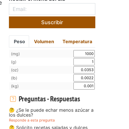
e
Suscribir
Peso
Volumen
Temperatura
(mg)
(g)
(oz)
(lb)
(kg)
Preguntas - Respuestas
🤔 ¿Se le puede echar menos azúcar a
los dulces?
Responde a esta pregunta
🤔 Solicito recetas saladas y dulces