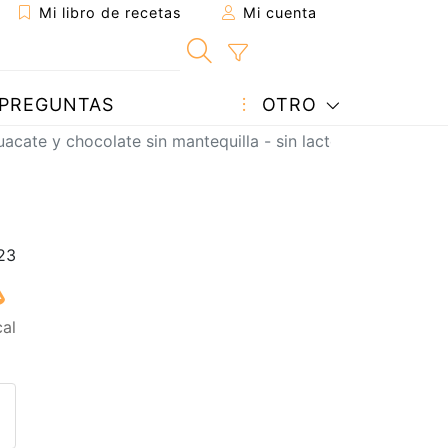
Mi libro de recetas
Mi cuenta
PREGUNTAS
OTRO
acate y chocolate sin mantequilla - sin lactosa
cal
eta a un amigo
sta página
ntar al autor