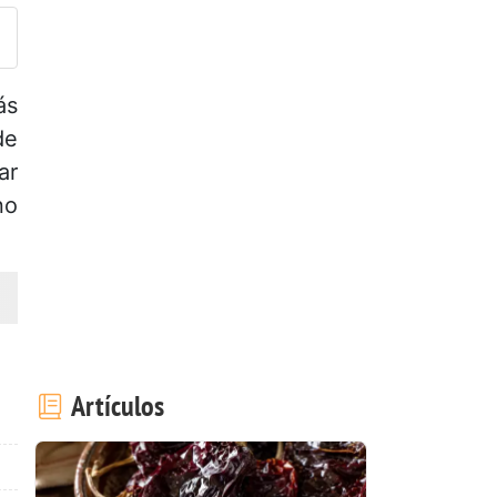
ás
de
ar
no
Artículos