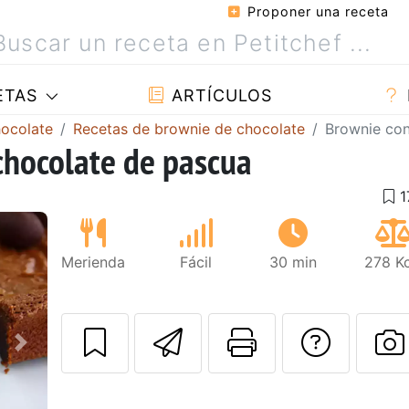
Proponer una receta
ETAS
ARTÍCULOS
hocolate
Recetas de brownie de chocolate
Brownie con
chocolate de pascua
Merienda
Fácil
30 min
278 Kc
Enviar esta rec
Imprimir e
Pregu
Siguiente
P