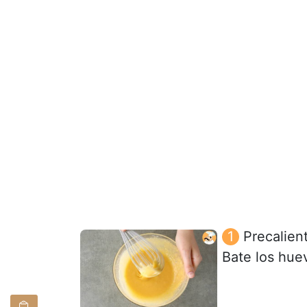
Precalien
Bate los huev