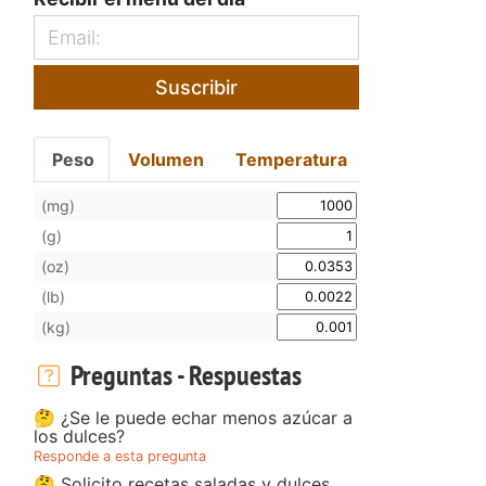
Suscribir
Peso
Volumen
Temperatura
(mg)
(g)
(oz)
(lb)
(kg)
Preguntas - Respuestas
🤔 ¿Se le puede echar menos azúcar a
los dulces?
Responde a esta pregunta
🤔 Solicito recetas saladas y dulces