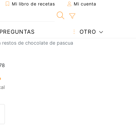
Mi libro de recetas
Mi cuenta
PREGUNTAS
OTRO
 restos de chocolate de pascua
al
eta a un amigo
sta página
ntar al autor
ublicar la foto de esta receta