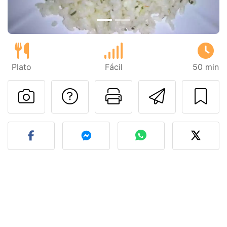
Plato
Fácil
50 min
Preguntar al autor
Imprimir esta
Enviar 
Publicar la foto de esta r