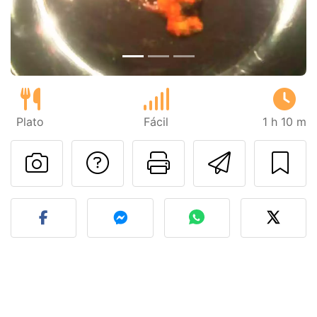
Plato
Fácil
1 h 10 m
Preguntar al autor
Imprimir esta
Enviar 
Publicar la foto de esta r