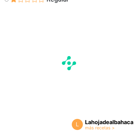
Lahojadealbahaca
L