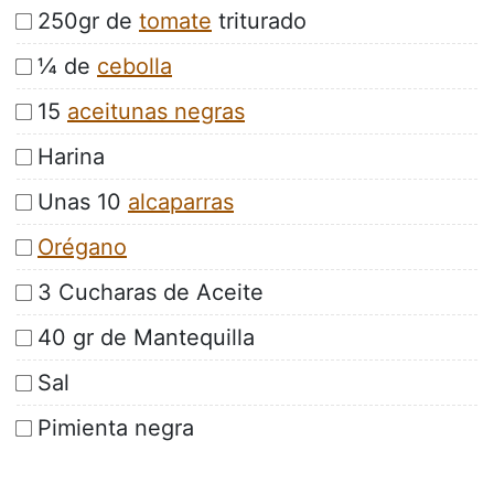
250gr de
tomate
triturado
¼ de
cebolla
15
aceitunas negras
Harina
Unas 10
alcaparras
Orégano
3 Cucharas de Aceite
40 gr de Mantequilla
Sal
Pimienta negra