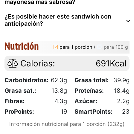
mayonesa más sabrosa?
¿Es posible hacer este sandwich con
anticipación?
Nutrición
para 1 porción
/
para 100 g
Calorías:
691Kcal
Carbohidratos:
62.3g
Grasa total:
39.9g
Grasa sat.:
13.8g
Proteínas:
18.4g
Fibras:
4.3g
Azúcar:
2.2g
ProPoints:
19
SmartPoints:
23
Información nutricional para 1 porción (232g)