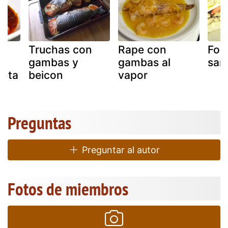
Truchas con
Rape con
Foc
gambas y
gambas al
san
ceta
beicon
vapor
Preguntas
Preguntar al autor
Fotos de miembros