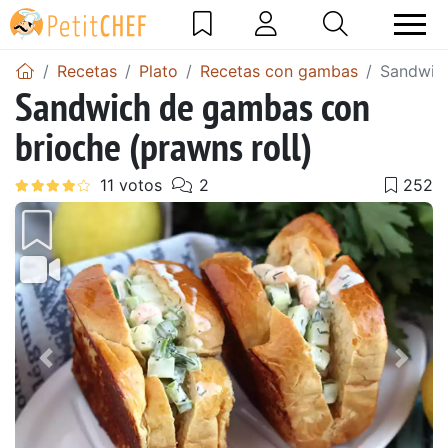
Recetas
Plato
Recetas con gambas
Sandwich
Sandwich de gambas con
brioche (prawns roll)
Anterior
Sigu