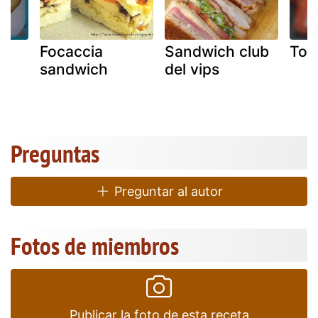
Focaccia
Sandwich club
Tor
sandwich
del vips
Preguntas
Preguntar al autor
Fotos de miembros
Publicar la foto de esta receta