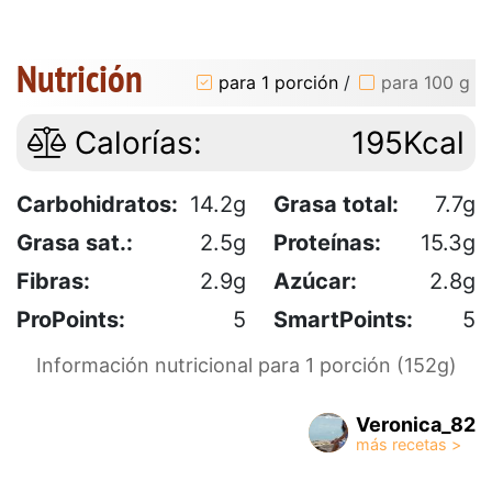
Nutrición
para 1 porción
/
para 100 g
Calorías:
195Kcal
Carbohidratos:
14.2g
Grasa total:
7.7g
Grasa sat.:
2.5g
Proteínas:
15.3g
Fibras:
2.9g
Azúcar:
2.8g
ProPoints:
5
SmartPoints:
5
Información nutricional para 1 porción (152g)
Veronica_82