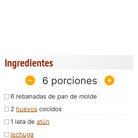
Ingredientes
6
6 rebanadas de pan de molde
2
huevos
cocidos
1 lata de
atún
lechuga