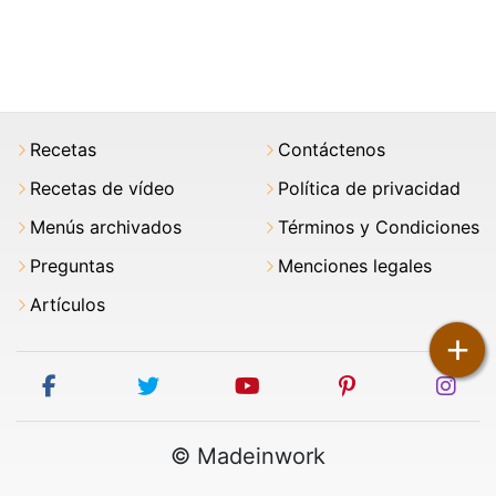
Recetas
Contáctenos
Recetas de vídeo
Política de privacidad
Menús archivados
Términos y Condiciones
Preguntas
Menciones legales
Artículos
+
facebook
twitter
youtube
pinterest
ins
© Madeinwork