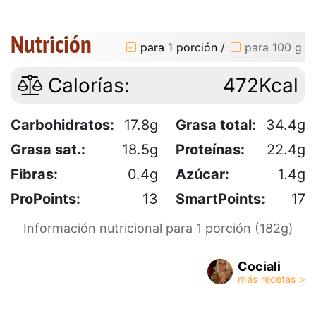
Nutrición
para 1 porción
/
para 100 g
Calorías:
472Kcal
Carbohidratos:
17.8g
Grasa total:
34.4g
Grasa sat.:
18.5g
Proteínas:
22.4g
Fibras:
0.4g
Azúcar:
1.4g
ProPoints:
13
SmartPoints:
17
Información nutricional para 1 porción (182g)
Cociali