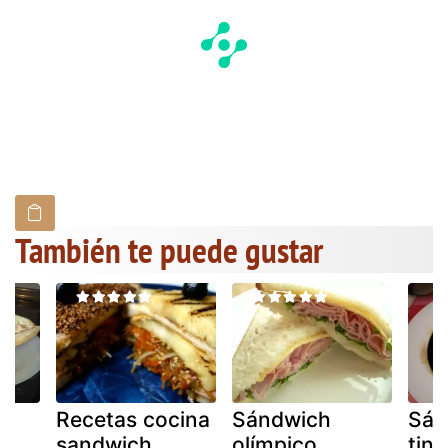
También te puede gustar
Recetas cocina
Sándwich
Sán
sandwich
olímpico
tint