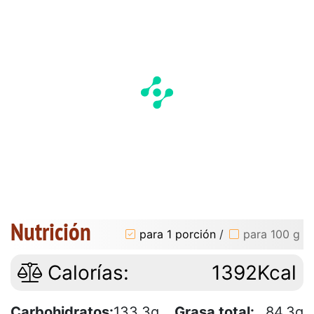
Nutrición
para 1 porción
/
para 100 g
Calorías:
1392Kcal
Carbohidratos:
133.3g
Grasa total:
84.3g