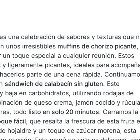
es una celebración de sabores y texturas que 
 unos irresistibles
muffins de chorizo picante
,
ar un toque especial a cualquier reunión. Estos
y ligeramente picantes, ideales para acompañ
 hacerlos parte de una cena rápida. Continuam
un
sándwich de calabacín sin gluten
. Este
 baja en carbohidratos, utilizando rodajas de
binación de queso crema, jamón cocido y rúcul
ores, todo
listo en solo 20 minutos
. Cerramos la
oque fácil
, que resalta la frescura de esta fruta 
e hojaldre y un toque de azúcar morena, esta
uier ocasión. Este menú no solo es delicioso, sin