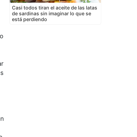
Casi todos tiran el aceite de las latas
de sardinas sin imaginar lo que se
está perdiendo
no
ar
os
a
en
o