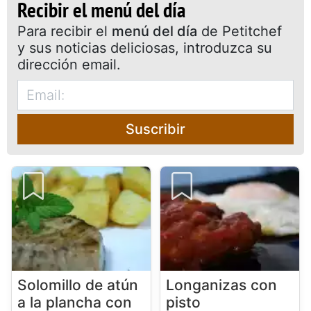
Recibir el menú del día
Para recibir el
menú del día
de Petitchef
y sus noticias deliciosas, introduzca su
dirección email.
Suscribir
Solomillo de atún
Longanizas con
a la plancha con
pisto