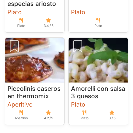
especias ariosto
Plato
Plato
Plato
3.4 / 5
Plato
Piccolinis caseros
Amorelli con salsa
en thermomix
3 quesos
Aperitivo
Plato
Aperitivo
4.2 / 5
Plato
3 / 5