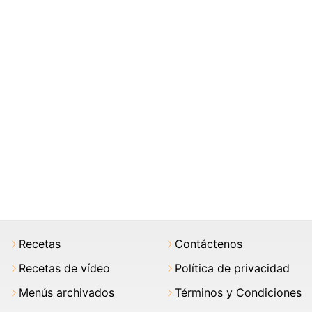
Recetas
Contáctenos
Recetas de vídeo
Política de privacidad
Menús archivados
Términos y Condiciones