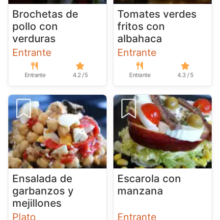
Brochetas de
Tomates verdes
pollo con
fritos con
verduras
albahaca
Entrante
Entrante
Entrante
4.2 / 5
Entrante
4.3 / 5
Ensalada de
Escarola con
garbanzos y
manzana
mejillones
Plato
Entrante