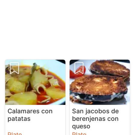
Calamares con
San jacobos de
patatas
berenjenas con
queso
Plato
Plato