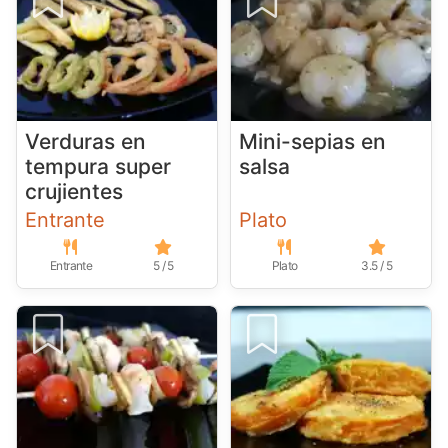
Verduras en
Mini-sepias en
tempura super
salsa
crujientes
Entrante
Plato
Entrante
5 / 5
Plato
3.5 / 5