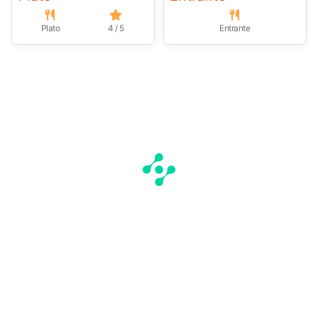
Plato
4 / 5
Entrante