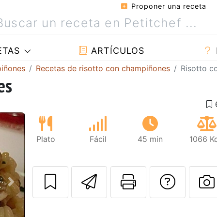
Proponer una receta
ETAS
ARTÍCULOS
piñones
Recetas de risotto con champiñones
Risotto 
es
Plato
Fácil
45 min
1066 Kc
Enviar esta rec
Imprimir e
Pregu
Siguiente
P