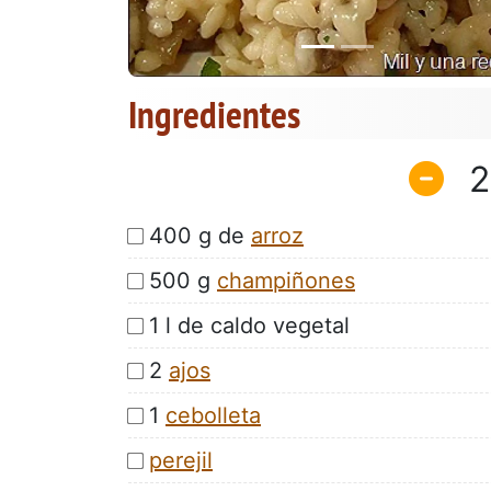
Ingredientes
2
400 g de
arroz
500 g
champiñones
1 l de caldo vegetal
2
ajos
1
cebolleta
perejil