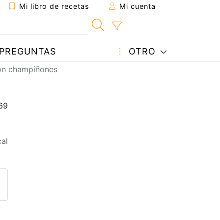
Mi libro de recetas
Mi cuenta
PREGUNTAS
OTRO
con champiñones
al
eta a un amigo
sta página
ntar al autor
ublicar la foto de esta receta