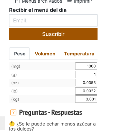
Menús archivados
Imprimir
Recibir el menú del día
Suscribir
Peso
Volumen
Temperatura
(mg)
(g)
(oz)
(lb)
(kg)
Preguntas - Respuestas
🤔 ¿Se le puede echar menos azúcar a
los dulces?