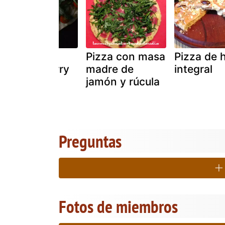
Coca de
Pizza con masa
Pizza de 
tomate cherry
madre de
integral
y rúcula
jamón y rúcula
Preguntas
Fotos de miembros