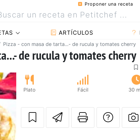
Proponer una receta
ETAS
ARTÍCULOS
Pizza - con masa de tarta...- de rucula y tomates cherry
a...- de rucula y tomates cherry
Plato
Fácil
30 m
Enviar esta rec
Imprimir e
Pregu
P