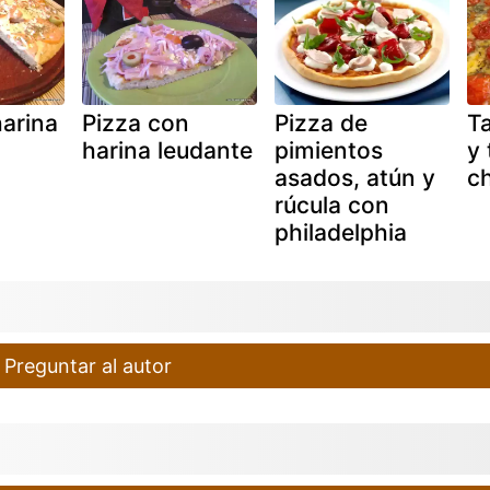
harina
Pizza con
Pizza de
T
harina leudante
pimientos
y
asados, atún y
c
rúcula con
philadelphia
Preguntar al autor