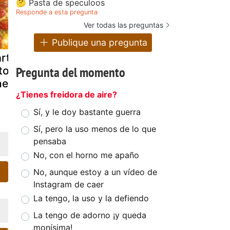
🤔 Pasta de speculoos
Responde a esta pregunta
Ver todas las preguntas
Publique una pregunta
arta de queso
Pizza de rúcula,
Tarta de
Pregunta del momento
 tomates
jamón serrano
tomates ch
herry
y parma
y queso de
¿Tienes freidora de aire?
cabra
Sí, y le doy bastante guerra
Sí, pero la uso menos de lo que
pensaba
No, con el horno me apaño
No, aunque estoy a un vídeo de
Instagram de caer
La tengo, la uso y la defiendo
La tengo de adorno ¡y queda
monísima!