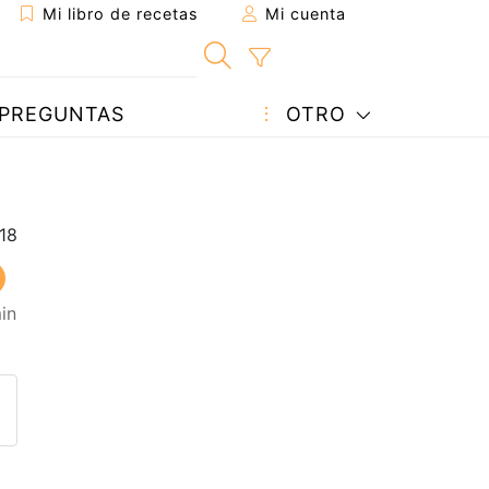
Mi libro de recetas
Mi cuenta
PREGUNTAS
OTRO
in
eta a un amigo
sta página
ntar al autor
ublicar la foto de esta receta