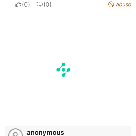
I apreciate
I do not appreciate
abuso
anonymous