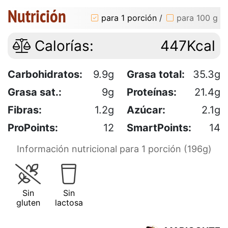
Nutrición
para 1 porción
/
para 100 g
Calorías:
447Kcal
Carbohidratos:
9.9g
Grasa total:
35.3g
Grasa sat.:
9g
Proteínas:
21.4g
Fibras:
1.2g
Azúcar:
2.1g
ProPoints:
12
SmartPoints:
14
Información nutricional para 1 porción (196g)
Sin
Sin
gluten
lactosa