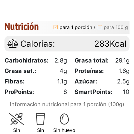
Nutrición
para 1 porción
/
para 100 g
Calorías:
283Kcal
Carbohidratos:
2.8g
Grasa total:
29.1g
Grasa sat.:
4g
Proteínas:
1.6g
Fibras:
1.1g
Azúcar:
2.5g
ProPoints:
8
SmartPoints:
10
Información nutricional para 1 porción (100g)
Sin
Sin
Sin huevo