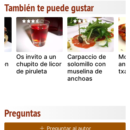
También te puede gustar
Os invito a un
Carpaccio de
Mon
con
chupito de licor
solomillo con
anc
l
de piruleta
muselina de
txak
anchoas
Preguntas
Preguntar al autor