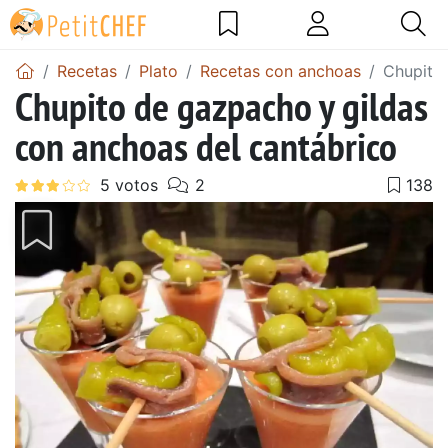
Recetas
Plato
Recetas con anchoas
Chupito 
Chupito de gazpacho y gildas
con anchoas del cantábrico