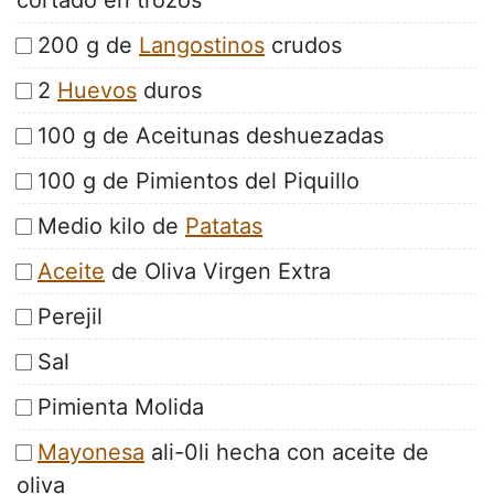
cortado en trozos
200 g de
Langostinos
crudos
2
Huevos
duros
100 g de Aceitunas deshuezadas
100 g de Pimientos del Piquillo
Medio kilo de
Patatas
Aceite
de Oliva Virgen Extra
Perejil
Sal
Pimienta Molida
Mayonesa
ali-0li hecha con aceite de
oliva