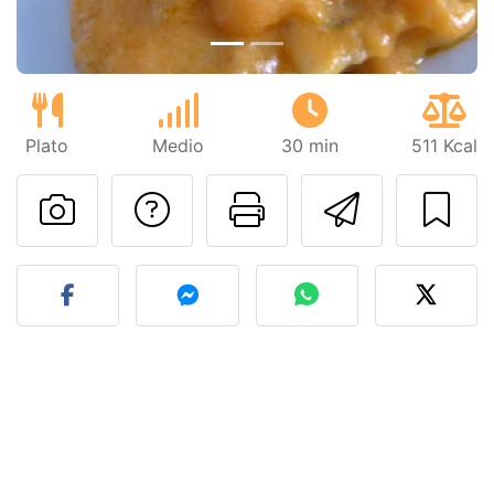
Plato
Medio
30 min
511 Kcal
Preguntar al autor
Imprimir esta
Enviar 
Publicar la foto de esta r