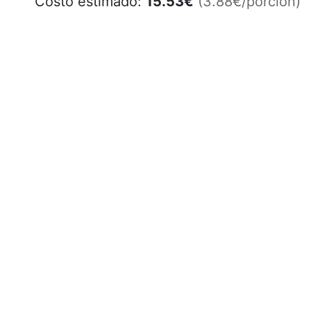
Costo estimado:
15.53
€
(3.88€/porción)