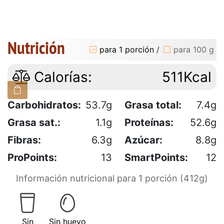
Nutrición
para 1 porción
/
para 100 g
Calorías:
511Kcal
Carbohidratos:
53.7g
Grasa total:
7.4g
Grasa sat.:
1.1g
Proteínas:
52.6g
Fibras:
6.3g
Azúcar:
8.8g
ProPoints:
13
SmartPoints:
12
Información nutricional para 1 porción (412g)
Sin
Sin huevo