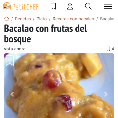
Recetas
Plato
Recetas con bacalao
Bacalao 
Bacalao con frutas del
bosque
vota ahora
Anterior
Sigu