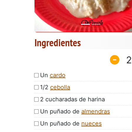
Ingredientes
2
Un
cardo
1/2
cebolla
2 cucharadas de harina
Un puñado de
almendras
Un puñado de
nueces