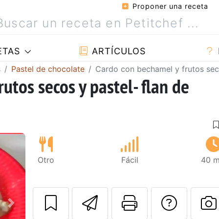
Proponer una receta
ETAS
ARTÍCULOS
s
Pastel de chocolate
Cardo con bechamel y frutos seco
utos secos y pastel- flan de
Otro
Fácil
40 m
Enviar esta rec
Imprimir e
Pregu
Siguiente