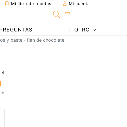
Mi libro de recetas
Mi cuenta
PREGUNTAS
OTRO
s y pastel- flan de chocolate.
in
eta a un amigo
sta página
ntar al autor