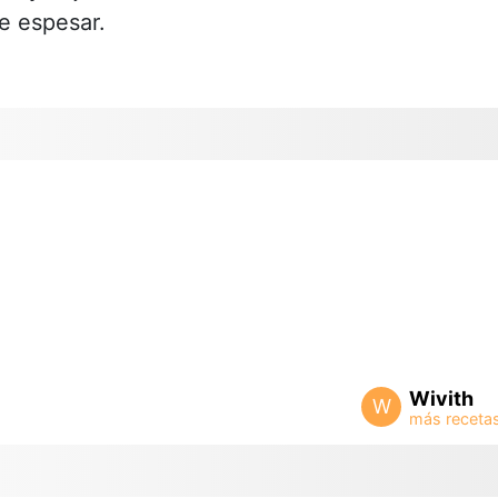
e espesar.
Wivith
W