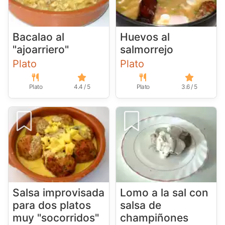
Bacalao al
Huevos al
"ajoarriero"
salmorrejo
Plato
Plato
Plato
4.4 / 5
Plato
3.6 / 5
Salsa improvisada
Lomo a la sal con
para dos platos
salsa de
muy "socorridos"
champiñones