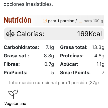
opciones irresistibles.
Nutrición
para 1 porción
/
para 100 g
Calorías:
169Kcal
Carbohidratos:
7.1g
Grasa total:
13.3g
Grasa sat.:
8.8g
Proteínas:
4.8g
Fibras:
0.7g
Azúcar:
1.1g
ProPoints:
5
SmartPoints:
7
Información nutricional para 1 porción (37g)
Vegetariano