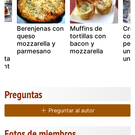
Berenjenas con
Muffins de
Croo
queso
tortillas con
com
mozzarella y
bacon y
per
a
parmesano
mozzarella
un 
ecta
una 
sant
Preguntas
Preguntar al autor
Fotos de miembros