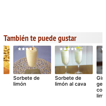
También te puede gustar
Sorbete de
Sorbete de
Gin
limón
limón al cava
gel
con
lim