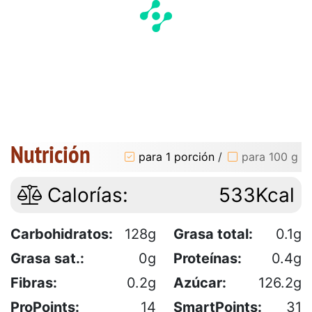
Nutrición
para 1 porción
/
para 100 g
Calorías:
533Kcal
Carbohidratos:
128g
Grasa total:
0.1g
Grasa sat.:
0g
Proteínas:
0.4g
Fibras:
0.2g
Azúcar:
126.2g
ProPoints:
14
SmartPoints:
31