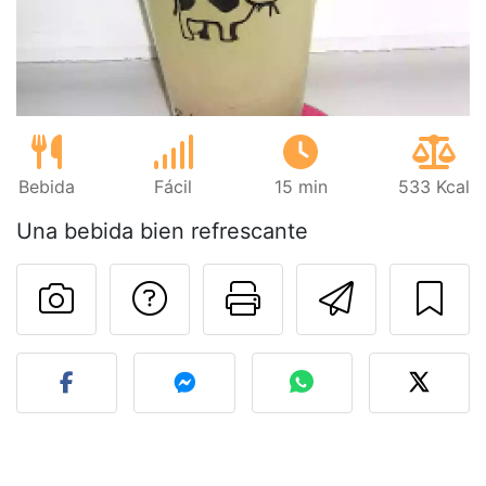
Bebida
Fácil
15 min
533 Kcal
Una bebida bien refrescante
Preguntar al autor
Imprimir esta
Enviar 
Publicar la foto de esta r