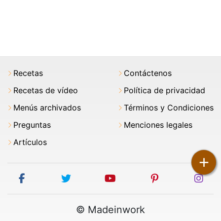
Recetas
Contáctenos
Recetas de vídeo
Política de privacidad
Menús archivados
Términos y Condiciones
Preguntas
Menciones legales
Artículos
+
facebook
twitter
youtube
pinterest
ins
© Madeinwork