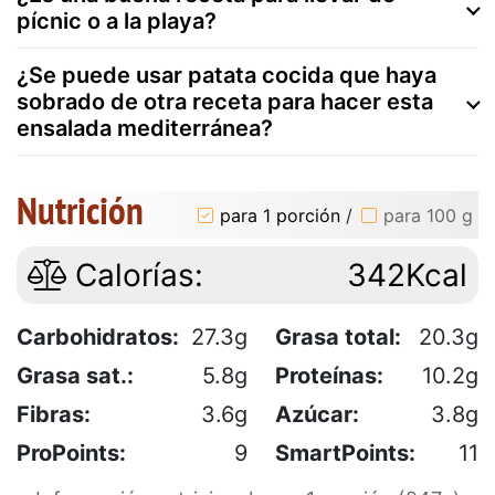
pícnic o a la playa?
¿Se puede usar patata cocida que haya
sobrado de otra receta para hacer esta
ensalada mediterránea?
Nutrición
para 1 porción
/
para 100 g
Calorías:
342Kcal
Carbohidratos:
27.3g
Grasa total:
20.3g
Grasa sat.:
5.8g
Proteínas:
10.2g
Fibras:
3.6g
Azúcar:
3.8g
ProPoints:
9
SmartPoints:
11