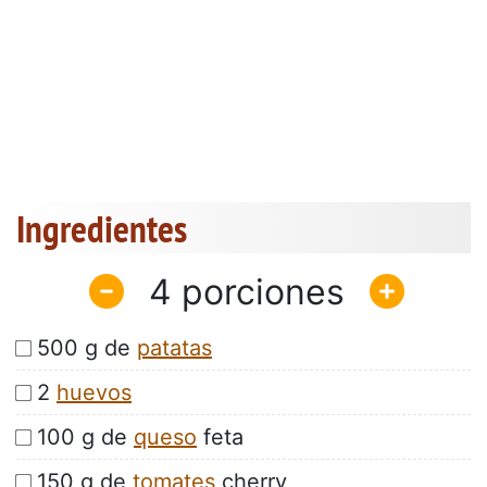
Ingredientes
4
500 g de
patatas
2
huevos
100 g de
queso
feta
150 g de
tomates
cherry