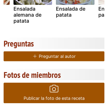
Ensalada
Ensalada de
Ens
e
alemana de
patata
pat
patata
Preguntas
Preguntar al autor
Fotos de miembros
Publicar la foto de esta receta