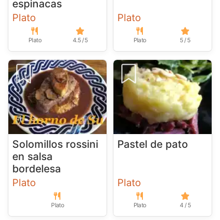
espinacas
Plato
Plato
Plato
4.5 / 5
Plato
5 / 5
Solomillos rossini
Pastel de pato
en salsa
bordelesa
Plato
Plato
Plato
Plato
4 / 5