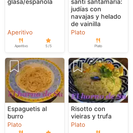
glasa/española
santi santamaría:
judías con
navajas y helado
de vainilla
Aperitivo
Plato
Aperitivo
5 / 5
Plato
Espaguetis al
Risotto con
burro
vieiras y trufa
Plato
Plato